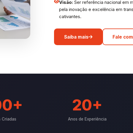
Visão:
Ser referência nacional em 
pela inovação e excelência em trans
cativantes.
Saiba mais
Fale com
00+
20+
 Criadas
Anos de Experiência