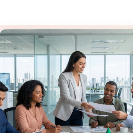
MARKETING DIGITAL & ADS
Anúncios que Conve
Meta e Google
Campanhas de alta performance no Google Ads e Met
com segmentação precisa e foco total no seu retorno 
investimento.
Ver nossos serviços →
WhatsApp
100+
2000+
20+
99%
Clientes Atendidos
Campanhas Criadas
Anos de Experiência
Satisfação